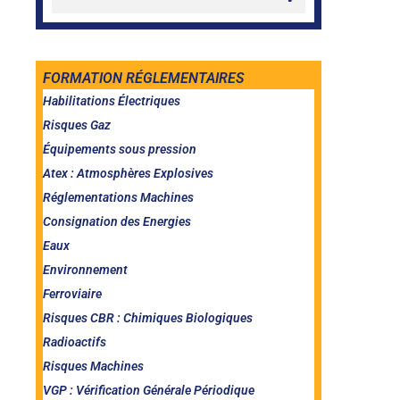
FORMATION RÉGLEMENTAIRES
Habilitations Électriques
Risques Gaz
Équipements sous pression
Atex : Atmosphères Explosives
Réglementations Machines
Consignation des Energies
Eaux
Environnement
Ferroviaire
Risques CBR : Chimiques Biologiques
Radioactifs
Risques Machines
VGP : Vérification Générale Périodique