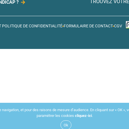
TROUVEZ VOTRE
NDICAP ?
 POLITIQUE DE CONFIDENTIALITÉ
FORMULAIRE DE CONTACT
CGV
e navigation, et pour des raisons de mesure d’audience. En cliquant sur « OK », vo
paramétrer les cookies
cliquez-ici
.
Ok