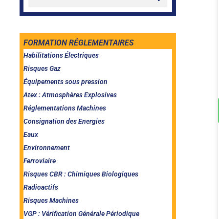
FORMATION RÉGLEMENTAIRES
Habilitations Électriques
Risques Gaz
Équipements sous pression
Atex : Atmosphères Explosives
Réglementations Machines
Consignation des Energies
Eaux
Environnement
Ferroviaire
Risques CBR : Chimiques Biologiques
Radioactifs
Risques Machines
VGP : Vérification Générale Périodique