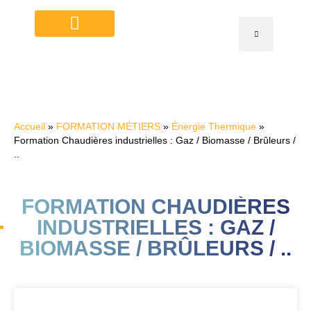
PLANNING INTER 2026
NOS VIDÉOS YOUTUBE
ZONE D’INTERVENTION
CONTACT / INFOS PRATIQUES
CATALOGUE TÉLÉCHARGEABLE
Accueil
»
FORMATION MÉTIERS
»
Énergie Thermique
»
Formation Chaudières industrielles : Gaz / Biomasse / Brûleurs /
..
FORMATION CHAUDIÈRES
INDUSTRIELLES : GAZ /
BIOMASSE / BRÛLEURS / ..