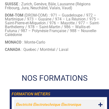
SUISSE
: Zurich, Genève, Bâle, Lausanne (Régions
Fribourg, Jura, Neuchâtel, Valais, Vaud)
DOM-TOM
(DROM-COM) : 971 – Guadeloupe / 972 –
Martinique / 973 – Guyane / 974 – La Réunion / 975 –
Saint-Pierre-et-Miquelon / 976 – Mayotte / 977 – Saint-
Barthélemy / 978 – Saint-Martin / 986 – Wallis-et-
Futuna / 987 – Polynésie Française / 988 – Nouvelle-
Calédonie
MONACO
: Monte-Carlo
CANADA
: Quebec / Montréal / Laval
Formateur(s)
Elio P (57-E), Claude SI (57-E), Serge PRO
(57-E), Yann AR (33-E)
NOS FORMATIONS
FORMATION MÉTIERS
Électricité Électrotechnique Électronique