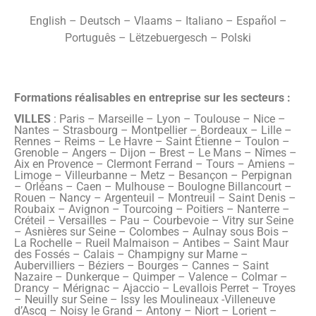
English – Deutsch – Vlaams – Italiano – Español –
Português – Lëtzebuergesch – Polski
Formations réalisables en entreprise sur les secteurs :
VILLES
: Paris – Marseille – Lyon – Toulouse – Nice –
Nantes – Strasbourg – Montpellier – Bordeaux – Lille –
Rennes – Reims – Le Havre – Saint Étienne – Toulon –
Grenoble – Angers – Dijon – Brest – Le Mans – Nîmes –
Aix en Provence – Clermont Ferrand – Tours – Amiens –
Limoge – Villeurbanne – Metz – Besançon – Perpignan
– Orléans – Caen – Mulhouse – Boulogne Billancourt –
Rouen – Nancy – Argenteuil – Montreuil – Saint Denis –
Roubaix – Avignon – Tourcoing – Poitiers – Nanterre –
Créteil – Versailles – Pau – Courbevoie – Vitry sur Seine
– Asnières sur Seine – Colombes – Aulnay sous Bois –
La Rochelle – Rueil Malmaison – Antibes – Saint Maur
des Fossés – Calais – Champigny sur Marne –
Aubervilliers – Béziers – Bourges – Cannes – Saint
Nazaire – Dunkerque – Quimper – Valence – Colmar –
Drancy – Mérignac – Ajaccio – Levallois Perret – Troyes
– Neuilly sur Seine – Issy les Moulineaux -Villeneuve
d’Ascq – Noisy le Grand – Antony – Niort – Lorient –