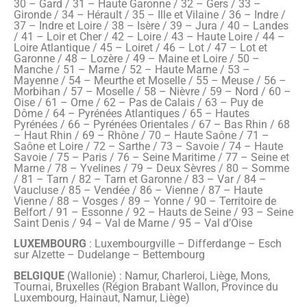
30 – Gard / 31 – Haute Garonne / 32 – Gers / 33 –
Gironde / 34 – Hérault / 35 – Ille et Vilaine / 36 – Indre /
37 – Indre et Loire / 38 – Isère / 39 – Jura / 40 – Landes
/ 41 – Loir et Cher / 42 – Loire / 43 – Haute Loire / 44 –
Loire Atlantique / 45 – Loiret / 46 – Lot / 47 – Lot et
Garonne / 48 – Lozère / 49 – Maine et Loire / 50 –
Manche / 51 – Marne / 52 – Haute Marne / 53 –
Mayenne / 54 – Meurthe et Moselle / 55 – Meuse / 56 –
Morbihan / 57 – Moselle / 58 – Nièvre / 59 – Nord / 60 –
Oise / 61 – Orne / 62 – Pas de Calais / 63 – Puy de
Dôme / 64 – Pyrénées Atlantiques / 65 – Hautes
Pyrénées / 66 – Pyrénées Orientales / 67 – Bas Rhin / 68
– Haut Rhin / 69 – Rhône / 70 – Haute Saône / 71 –
Saône et Loire / 72 – Sarthe / 73 – Savoie / 74 – Haute
Savoie / 75 – Paris / 76 – Seine Maritime / 77 – Seine et
Marne / 78 – Yvelines / 79 – Deux Sèvres / 80 – Somme
/ 81 – Tarn / 82 – Tarn et Garonne / 83 – Var / 84 –
Vaucluse / 85 – Vendée / 86 – Vienne / 87 – Haute
Vienne / 88 – Vosges / 89 – Yonne / 90 – Territoire de
Belfort / 91 – Essonne / 92 – Hauts de Seine / 93 – Seine
Saint Denis / 94 – Val de Marne / 95 – Val d’Oise
LUXEMBOURG
: Luxembourgville – Differdange – Esch
sur Alzette – Dudelange – Bettembourg
BELGIQUE
(Wallonie) : Namur, Charleroi, Liège, Mons,
Tournai, Bruxelles (Région Brabant Wallon, Province du
Luxembourg, Hainaut, Namur, Liège)