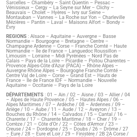
Sarcelles – Chambéry – Saint Quentin – Pessac –
Vénissieux – Cergy – La Seyne sur Mer – Clichy –
Beauvais – Cholet – Hyères – Ivry sur Seine –
Montauban – Vannes – La Roche sur Yon – Charleville
Mézières – Pantin – Laval – Maisons Alfort – Bondy –
Évry
REGIONS
: Alsace – Aquitaine – Auvergne – Basse
Normandie – Bourgogne – Bretagne – Centre –
Champagne Ardenne – Corse – Franche Comté – Haute
Normandie – Île de France – Languedoc Roussillon –
Limousin – Lorraine – Midi Pyrénées – Nord Pas de
Calais – Pays de la Loire – Picardie – Poitou Charentes –
Provence Alpes-Côte d’Azur (PACA) – Rhône Alpes –
Auvergne Rhône Alpes – Bourgogne Franche Comté –
Centre Val de Loire – Corse – Grand Est – Hauts de
France – Île de France IDF – Normandie – Nouvelle
Aquitaine – Occitanie – Pays de la Loire
DÉPARTEMENTS
: 01 – Ain / 02 – Aisne / 03 – Allier / 04
– Alpes de Haute Provence / 05 – Hautes Alpes / 06 –
Alpes Maritimes / 07 – Ardèche / 08 – Ardennes / 09 –
Ariège / 10 – Aube / 11 – Aude / 12 – Aveyron / 13 –
Bouches du Rhône / 14 – Calvados / 15 – Cantal / 16 –
Charente / 17 – Charente Maritime / 18 – Cher / 19 –
Corrèze / 21 – Côte d’Or / 22 – Côtes d’Armor / 23 –
Creuse / 24 – Dordogne / 25 – Doubs / 26 – Drôme / 27
– Eure / 28 – Eure et Loir / 29 – Finistère / 2B 2A Corse /