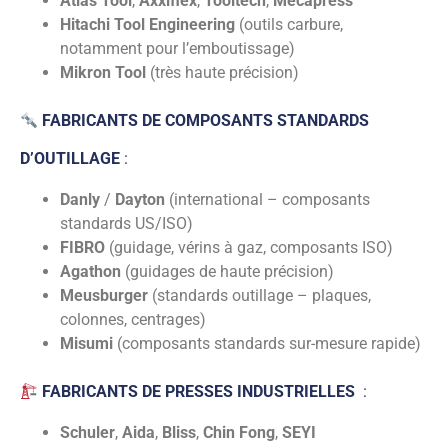
Atlas Tool
,
Axxiflex
,
Tooltech
,
Mecapress
Hitachi Tool Engineering
(outils carbure,
notamment pour l’emboutissage)
Mikron Tool
(très haute précision)
FABRICANTS DE COMPOSANTS STANDARDS
D’OUTILLAGE
:
Danly
/
Dayton
(international – composants
standards US/ISO)
FIBRO
(guidage, vérins à gaz, composants ISO)
Agathon
(guidages de haute précision)
Meusburger
(standards outillage – plaques,
colonnes, centrages)
Misumi
(composants standards sur-mesure rapide)
FABRICANTS DE PRESSES INDUSTRIELLES
:
Schuler
,
Aida
,
Bliss
,
Chin Fong
,
SEYI