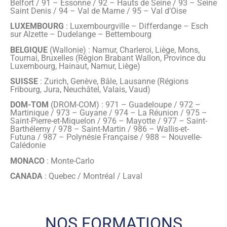
Belfort / 91 – Essonne / 92 – Hauts de Seine / 93 – Seine
Saint Denis / 94 – Val de Marne / 95 – Val d’Oise
LUXEMBOURG
: Luxembourgville – Differdange – Esch
sur Alzette – Dudelange – Bettembourg
BELGIQUE
(Wallonie) : Namur, Charleroi, Liège, Mons,
Tournai, Bruxelles (Région Brabant Wallon, Province du
Luxembourg, Hainaut, Namur, Liège)
SUISSE
: Zurich, Genève, Bâle, Lausanne (Régions
Fribourg, Jura, Neuchâtel, Valais, Vaud)
DOM-TOM
(DROM-COM) : 971 – Guadeloupe / 972 –
Martinique / 973 – Guyane / 974 – La Réunion / 975 –
Saint-Pierre-et-Miquelon / 976 – Mayotte / 977 – Saint-
Barthélemy / 978 – Saint-Martin / 986 – Wallis-et-
Futuna / 987 – Polynésie Française / 988 – Nouvelle-
Calédonie
MONACO
: Monte-Carlo
CANADA
: Quebec / Montréal / Laval
Formateur(s)
Christian LEM (77-E)
NOS FORMATIONS