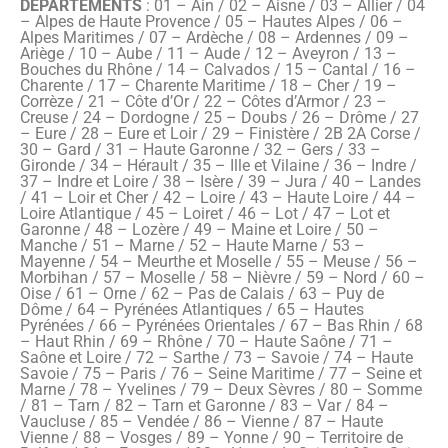
DÉPARTEMENTS
: 01 – Ain / 02 – Aisne / 03 – Allier / 04
– Alpes de Haute Provence / 05 – Hautes Alpes / 06 –
Alpes Maritimes / 07 – Ardèche / 08 – Ardennes / 09 –
Ariège / 10 – Aube / 11 – Aude / 12 – Aveyron / 13 –
Bouches du Rhône / 14 – Calvados / 15 – Cantal / 16 –
Charente / 17 – Charente Maritime / 18 – Cher / 19 –
Corrèze / 21 – Côte d’Or / 22 – Côtes d’Armor / 23 –
Creuse / 24 – Dordogne / 25 – Doubs / 26 – Drôme / 27
– Eure / 28 – Eure et Loir / 29 – Finistère / 2B 2A Corse /
30 – Gard / 31 – Haute Garonne / 32 – Gers / 33 –
Gironde / 34 – Hérault / 35 – Ille et Vilaine / 36 – Indre /
37 – Indre et Loire / 38 – Isère / 39 – Jura / 40 – Landes
/ 41 – Loir et Cher / 42 – Loire / 43 – Haute Loire / 44 –
Loire Atlantique / 45 – Loiret / 46 – Lot / 47 – Lot et
Garonne / 48 – Lozère / 49 – Maine et Loire / 50 –
Manche / 51 – Marne / 52 – Haute Marne / 53 –
Mayenne / 54 – Meurthe et Moselle / 55 – Meuse / 56 –
Morbihan / 57 – Moselle / 58 – Nièvre / 59 – Nord / 60 –
Oise / 61 – Orne / 62 – Pas de Calais / 63 – Puy de
Dôme / 64 – Pyrénées Atlantiques / 65 – Hautes
Pyrénées / 66 – Pyrénées Orientales / 67 – Bas Rhin / 68
– Haut Rhin / 69 – Rhône / 70 – Haute Saône / 71 –
Saône et Loire / 72 – Sarthe / 73 – Savoie / 74 – Haute
Savoie / 75 – Paris / 76 – Seine Maritime / 77 – Seine et
Marne / 78 – Yvelines / 79 – Deux Sèvres / 80 – Somme
/ 81 – Tarn / 82 – Tarn et Garonne / 83 – Var / 84 –
Vaucluse / 85 – Vendée / 86 – Vienne / 87 – Haute
Vienne / 88 – Vosges / 89 – Yonne / 90 – Territoire de