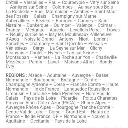
Créteil – Versailles – Pau – Courbevoie – Vitry sur Seine
– Asnières sur Seine – Colombes – Aulnay sous Bois –
La Rochelle – Rueil Malmaison – Antibes – Saint Maur
des Fossés – Calais – Champigny sur Marne –
Aubervilliers – Béziers – Bourges – Cannes – Saint
Nazaire – Dunkerque – Quimper – Valence – Colmar –
Drancy – Mérignac – Ajaccio – Levallois Perret – Troyes
– Neuilly sur Seine – Issy les Moulineaux -Villeneuve
d’Ascq – Noisy le Grand – Antony – Niort – Lorient –
Sarcelles – Chambéry – Saint Quentin – Pessac –
Vénissieux – Cergy – La Seyne sur Mer – Clichy –
Beauvais – Cholet – Hyères – Ivry sur Seine –
Montauban – Vannes – La Roche sur Yon – Charleville
Mézières – Pantin – Laval – Maisons Alfort – Bondy –
Évry
REGIONS
: Alsace – Aquitaine – Auvergne – Basse
Normandie – Bourgogne – Bretagne – Centre –
Champagne Ardenne – Corse – Franche Comté – Haute
Normandie – Île de France – Languedoc Roussillon –
Limousin – Lorraine – Midi Pyrénées – Nord Pas de
Calais – Pays de la Loire – Picardie – Poitou Charentes –
Provence Alpes-Côte d’Azur (PACA) – Rhône Alpes –
Auvergne Rhône Alpes – Bourgogne Franche Comté –
Centre Val de Loire – Corse – Grand Est – Hauts de
France – Île de France IDF – Normandie – Nouvelle
Aquitaine – Occitanie – Pays de la Loire