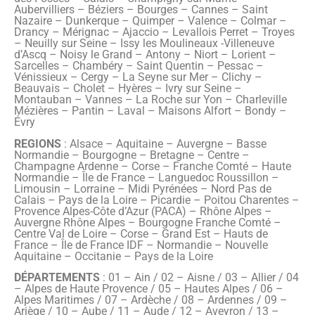
Aubervilliers – Béziers – Bourges – Cannes – Saint
Nazaire – Dunkerque – Quimper – Valence – Colmar –
Drancy – Mérignac – Ajaccio – Levallois Perret – Troyes
– Neuilly sur Seine – Issy les Moulineaux -Villeneuve
d’Ascq – Noisy le Grand – Antony – Niort – Lorient –
Sarcelles – Chambéry – Saint Quentin – Pessac –
Vénissieux – Cergy – La Seyne sur Mer – Clichy –
Beauvais – Cholet – Hyères – Ivry sur Seine –
Montauban – Vannes – La Roche sur Yon – Charleville
Mézières – Pantin – Laval – Maisons Alfort – Bondy –
Évry
REGIONS
: Alsace – Aquitaine – Auvergne – Basse
Normandie – Bourgogne – Bretagne – Centre –
Champagne Ardenne – Corse – Franche Comté – Haute
Normandie – Île de France – Languedoc Roussillon –
Limousin – Lorraine – Midi Pyrénées – Nord Pas de
Calais – Pays de la Loire – Picardie – Poitou Charentes –
Provence Alpes-Côte d’Azur (PACA) – Rhône Alpes –
Auvergne Rhône Alpes – Bourgogne Franche Comté –
Centre Val de Loire – Corse – Grand Est – Hauts de
France – Île de France IDF – Normandie – Nouvelle
Aquitaine – Occitanie – Pays de la Loire
DÉPARTEMENTS
: 01 – Ain / 02 – Aisne / 03 – Allier / 04
– Alpes de Haute Provence / 05 – Hautes Alpes / 06 –
Alpes Maritimes / 07 – Ardèche / 08 – Ardennes / 09 –
Ariège / 10 – Aube / 11 – Aude / 12 – Aveyron / 13 –