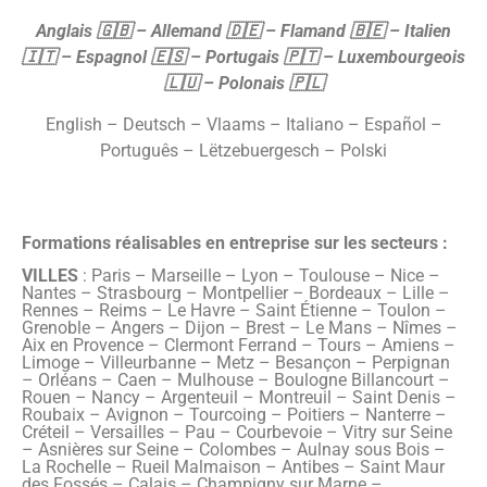
Anglais
🇬🇧 – Allemand
🇩🇪 – Flamand
🇧🇪 – Italien
🇮🇹 – Espagnol
🇪🇸 – Portugais
🇵🇹 – Luxembourgeois
🇱🇺 – Polonais
🇵🇱
English – Deutsch – Vlaams – Italiano – Español –
Português – Lëtzebuergesch – Polski
Formations réalisables en entreprise sur les secteurs :
VILLES
: Paris – Marseille – Lyon – Toulouse – Nice –
Nantes – Strasbourg – Montpellier – Bordeaux – Lille –
Rennes – Reims – Le Havre – Saint Étienne – Toulon –
Grenoble – Angers – Dijon – Brest – Le Mans – Nîmes –
Aix en Provence – Clermont Ferrand – Tours – Amiens –
Limoge – Villeurbanne – Metz – Besançon – Perpignan
– Orléans – Caen – Mulhouse – Boulogne Billancourt –
Rouen – Nancy – Argenteuil – Montreuil – Saint Denis –
Roubaix – Avignon – Tourcoing – Poitiers – Nanterre –
Créteil – Versailles – Pau – Courbevoie – Vitry sur Seine
– Asnières sur Seine – Colombes – Aulnay sous Bois –
La Rochelle – Rueil Malmaison – Antibes – Saint Maur
des Fossés – Calais – Champigny sur Marne –