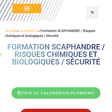
PLANNING INTER 2026
NOS VIDÉOS YOUTUBE
ZONE D’INTERVENTION
CONTACT / INFOS PRATIQUES
CATALOGUE TÉLÉCHARGEABLE
Accueil
»
Formations
»
Formation SCAPHANDRE / Risques
chimiques et biologiques / Sécurité
FORMATION SCAPHANDRE /
RISQUES CHIMIQUES ET
BIOLOGIQUES / SÉCURITÉ
VOIR LE CALENDRIER/PLANNING