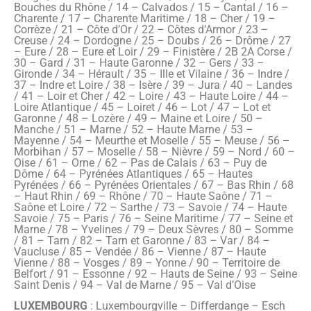
Bouches du Rhône / 14 – Calvados / 15 – Cantal / 16 –
Charente / 17 – Charente Maritime / 18 – Cher / 19 –
Corrèze / 21 – Côte d’Or / 22 – Côtes d’Armor / 23 –
Creuse / 24 – Dordogne / 25 – Doubs / 26 – Drôme / 27
– Eure / 28 – Eure et Loir / 29 – Finistère / 2B 2A Corse /
30 – Gard / 31 – Haute Garonne / 32 – Gers / 33 –
Gironde / 34 – Hérault / 35 – Ille et Vilaine / 36 – Indre /
37 – Indre et Loire / 38 – Isère / 39 – Jura / 40 – Landes
/ 41 – Loir et Cher / 42 – Loire / 43 – Haute Loire / 44 –
Loire Atlantique / 45 – Loiret / 46 – Lot / 47 – Lot et
Garonne / 48 – Lozère / 49 – Maine et Loire / 50 –
Manche / 51 – Marne / 52 – Haute Marne / 53 –
Mayenne / 54 – Meurthe et Moselle / 55 – Meuse / 56 –
Morbihan / 57 – Moselle / 58 – Nièvre / 59 – Nord / 60 –
Oise / 61 – Orne / 62 – Pas de Calais / 63 – Puy de
Dôme / 64 – Pyrénées Atlantiques / 65 – Hautes
Pyrénées / 66 – Pyrénées Orientales / 67 – Bas Rhin / 68
– Haut Rhin / 69 – Rhône / 70 – Haute Saône / 71 –
Saône et Loire / 72 – Sarthe / 73 – Savoie / 74 – Haute
Savoie / 75 – Paris / 76 – Seine Maritime / 77 – Seine et
Marne / 78 – Yvelines / 79 – Deux Sèvres / 80 – Somme
/ 81 – Tarn / 82 – Tarn et Garonne / 83 – Var / 84 –
Vaucluse / 85 – Vendée / 86 – Vienne / 87 – Haute
Vienne / 88 – Vosges / 89 – Yonne / 90 – Territoire de
Belfort / 91 – Essonne / 92 – Hauts de Seine / 93 – Seine
Saint Denis / 94 – Val de Marne / 95 – Val d’Oise
LUXEMBOURG
: Luxembourgville – Differdange – Esch