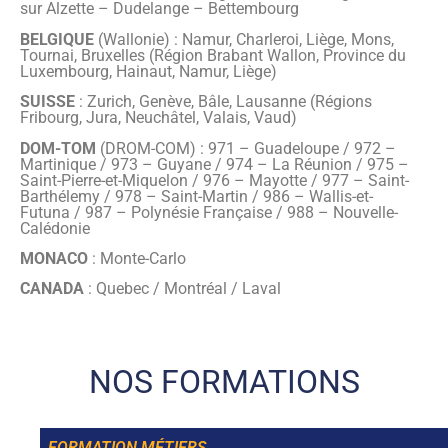
sur Alzette – Dudelange – Bettembourg
BELGIQUE
(Wallonie) : Namur, Charleroi, Liège, Mons,
Tournai, Bruxelles (Région Brabant Wallon, Province du
Luxembourg, Hainaut, Namur, Liège)
SUISSE
: Zurich, Genève, Bâle, Lausanne (Régions
Fribourg, Jura, Neuchâtel, Valais, Vaud)
DOM-TOM
(DROM-COM) : 971 – Guadeloupe / 972 –
Martinique / 973 – Guyane / 974 – La Réunion / 975 –
Saint-Pierre-et-Miquelon / 976 – Mayotte / 977 – Saint-
Barthélemy / 978 – Saint-Martin / 986 – Wallis-et-
Futuna / 987 – Polynésie Française / 988 – Nouvelle-
Calédonie
MONACO
: Monte-Carlo
CANADA
: Quebec / Montréal / Laval
Formateur(s)
Julien TU (57-E)
NOS FORMATIONS
FORMATION MÉTIERS